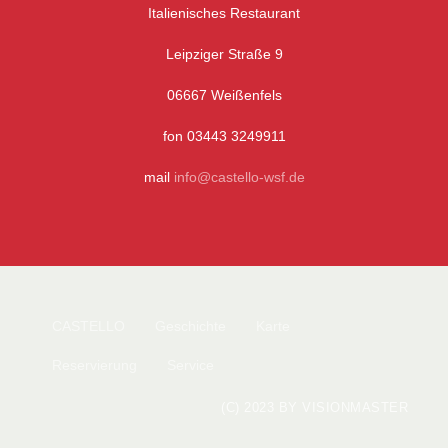
Italienisches Restaurant
Leipziger Straße 9
06667 Weißenfels
fon 03443 3249911
mail
info@castello-wsf.de
CASTELLO
Geschichte
Karte
Reservierung
Service
(C) 2023 BY VISIONMASTER